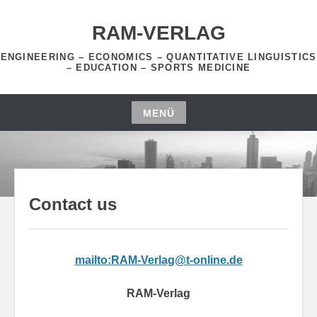
Zum
Inhalt
RAM-VERLAG
springen
ENGINEERING – ECONOMICS – QUANTITATIVE LINGUISTICS
– EDUCATION – SPORTS MEDICINE
MENÜ
Zum
Inhalt
springen
Contact us
mailto:RAM-Verlag@t-o
nline.de
RAM-Verlag